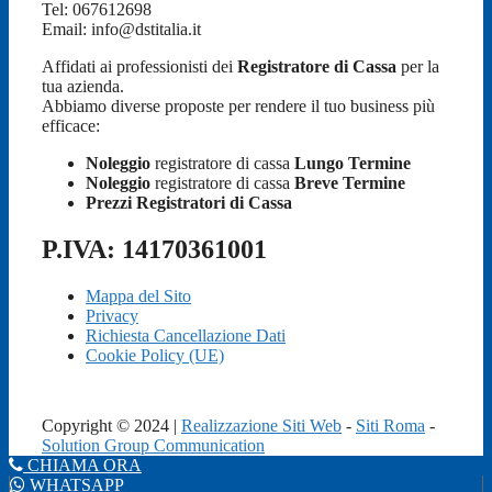
Tel: 067612698
Email: info@dstitalia.it
Affidati ai professionisti dei
Registratore di Cassa
per la
tua azienda.
Abbiamo diverse proposte per rendere il tuo business più
efficace:
Noleggio
registratore di cassa
Lungo Termine
Noleggio
registratore di cassa
Breve Termine
Prezzi Registratori di Cassa
P.IVA: 14170361001
Mappa del Sito
Privacy
Richiesta Cancellazione Dati
Cookie Policy (UE)
Copyright © 2024 |
Realizzazione Siti Web
-
Siti Roma
-
Solution Group Communication
CHIAMA ORA
WHATSAPP