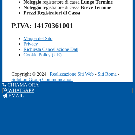
Noleggio
registratore di cassa
Lungo Termine
Noleggio
registratore di cassa
Breve Termine
Prezzi Registratori di Cassa
P.IVA: 14170361001
Mappa del Sito
Privacy
Richiesta Cancellazione Dati
Cookie Policy (UE)
Copyright © 2024 |
Realizzazione Siti Web
-
Siti Roma
-
Solution Group Communication
CHIAMA ORA
WHATSAPP
EMAIL