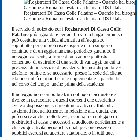
Registratori Di Cassa Colle Palatino – Quando hai bisogn
Gestione a Roma non esitare a chiamare DST Italia
Il servizio di noleggio per i
Registratori Di Cassa Colle
Palatino
può riguardare periodi brevi o a lungo termine, e
può costituire una valida alternativa all’acquisto,
soprattutto per chi preferisce disporre di un supporto
continuo e di un aggiornamento periodico garantito. Il
noleggio consente, a fronte di un canone piuttosto
contenuto, di usufruire di una serie di vantaggi, tra cui la
presenza di un servizio di assistenza tecnica disponibile via
telefono, online e, se necessario, presso la sede del cliente,
e la possibilità di modificare e implementare il pacchetto
nel corso del tempo, anche prima della scadenza.
Il noleggio non comporta alcun obbligo di acquisto e si
rivolge in particolare a quegli esercenti che desiderino
avere a disposizione strumenti innovativi e affidabili,
aggiornati frequentemente. In relazione alla durata, che
può essere anche molto breve, i contratti di noleggio di
registratori di cassa e accessori si addicono perfettamente a
chi svolge attività periodiche, quali possono essere i
pubblici esercizi ad apertura stagionale, o in tutti quei