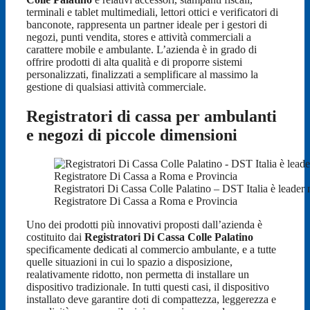
terminali e tablet multimediali, lettori ottici e verificatori di
banconote, rappresenta un partner ideale per i gestori di
negozi, punti vendita, stores e attività commerciali a
carattere mobile e ambulante. L’azienda è in grado di
offrire prodotti di alta qualità e di proporre sistemi
personalizzati, finalizzati a semplificare al massimo la
gestione di qualsiasi attività commerciale.
Registratori di cassa per ambulanti
e negozi di piccole dimensioni
Registratori Di Cassa Colle Palatino – DST Italia è leader 
Registratore Di Cassa a Roma e Provincia
Uno dei prodotti più innovativi proposti dall’azienda è
costituito dai
Registratori Di Cassa Colle Palatino
specificamente dedicati al commercio ambulante, e a tutte
quelle situazioni in cui lo spazio a disposizione,
realativamente ridotto, non permetta di installare un
dispositivo tradizionale. In tutti questi casi, il dispositivo
installato deve garantire doti di compattezza, leggerezza e