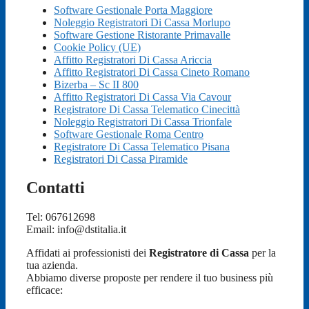
Software Gestionale Porta Maggiore
Noleggio Registratori Di Cassa Morlupo
Software Gestione Ristorante Primavalle
Cookie Policy (UE)
Affitto Registratori Di Cassa Ariccia
Affitto Registratori Di Cassa Cineto Romano
Bizerba – Sc II 800
Affitto Registratori Di Cassa Via Cavour
Registratore Di Cassa Telematico Cinecittà
Noleggio Registratori Di Cassa Trionfale
Software Gestionale Roma Centro
Registratore Di Cassa Telematico Pisana
Registratori Di Cassa Piramide
Contatti
Tel: 067612698
Email: info@dstitalia.it
Affidati ai professionisti dei
Registratore di Cassa
per la
tua azienda.
Abbiamo diverse proposte per rendere il tuo business più
efficace: