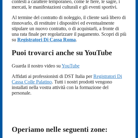
contesti a carattere temporaneo, come le fiere, le sagre, i
mercati, le manifestazioni culturali e gli eventi sportivi.
Al termine del contratto di noleggio, il cliente sarà libero di
rinnovarlo, di restituire i dispositivi ed eventualmente
stipulare un nuovo contratto, o di acquistarli, a fronte di
una rata finale per regolarizzare il pagamento. Scopri di più
su
Registratori Di Cassa Roma
.
Puoi trovarci anche su YouTube
Guarda il nostro video su
YouTube
Affidati ai professionisti di DST Italia per
Registratori Di
Cassa Colle Palatino
. Tutti i nostri prodotti vengono
installati nella vostra attività con la formazione del
personale.
Operiamo nelle seguenti zone: