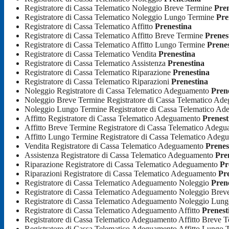
Registratore di Cassa Telematico Noleggio Breve Termine
Pren
Registratore di Cassa Telematico Noleggio Lungo Termine
Pre
Registratore di Cassa Telematico Affitto
Prenestina
Registratore di Cassa Telematico Affitto Breve Termine
Prenes
Registratore di Cassa Telematico Affitto Lungo Termine
Prene
Registratore di Cassa Telematico Vendita
Prenestina
Registratore di Cassa Telematico Assistenza
Prenestina
Registratore di Cassa Telematico Riparazione
Prenestina
Registratore di Cassa Telematico Riparazioni
Prenestina
Noleggio Registratore di Cassa Telematico Adeguamento
Pren
Noleggio Breve Termine Registratore di Cassa Telematico A
Noleggio Lungo Termine Registratore di Cassa Telematico A
Affitto Registratore di Cassa Telematico Adeguamento
Prenest
Affitto Breve Termine Registratore di Cassa Telematico Adeg
Affitto Lungo Termine Registratore di Cassa Telematico Ade
Vendita Registratore di Cassa Telematico Adeguamento
Prenes
Assistenza Registratore di Cassa Telematico Adeguamento
Pre
Riparazione Registratore di Cassa Telematico Adeguamento
Pr
Riparazioni Registratore di Cassa Telematico Adeguamento
Pr
Registratore di Cassa Telematico Adeguamento Noleggio
Pren
Registratore di Cassa Telematico Adeguamento Noleggio Bre
Registratore di Cassa Telematico Adeguamento Noleggio Lun
Registratore di Cassa Telematico Adeguamento Affitto
Prenest
Registratore di Cassa Telematico Adeguamento Affitto Breve 
Registratore di Cassa Telematico Adeguamento Affitto Lungo