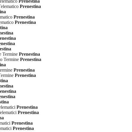
Telematico
Prenestina
Telematico
Prenestina
ina
ematico
Prenestina
lematico
Prenestina
tina
nestina
enestina
enestina
estina
ve Termine
Prenestina
go Termine
Prenestina
ina
Termine
Prenestina
 Termine
Prenestina
tina
nestina
enestina
enestina
stina
elematici
Prenestina
elematici
Prenestina
na
matici
Prenestina
ematici
Prenestina