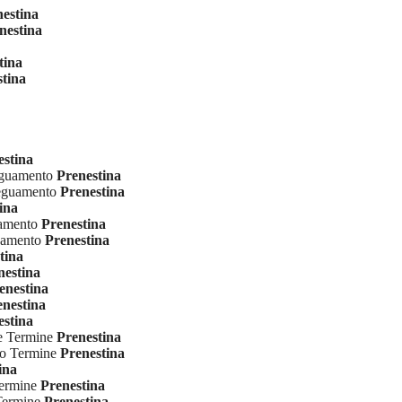
estina
nestina
tina
stina
estina
deguamento
Prenestina
deguamento
Prenestina
ina
uamento
Prenestina
guamento
Prenestina
tina
nestina
enestina
enestina
estina
ve Termine
Prenestina
go Termine
Prenestina
ina
Termine
Prenestina
 Termine
Prenestina