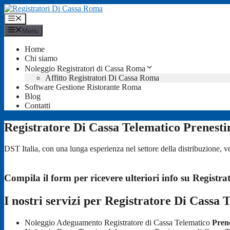
Vai
al
Menu
contenuto
Menu
Home
Chi siamo
Noleggio Registratori di Cassa Roma
Affitto Registratori Di Cassa Roma
Software Gestione Ristorante Roma
Blog
Contatti
Registratore Di Cassa Telematico Prenesti
DST Italia, con una lunga esperienza nel settore della distribuzione, v
Compila il form per ricevere ulteriori info su
Registra
I nostri servizi per
Registratore Di Cassa 
Noleggio Adeguamento Registratore di Cassa Telematico
Pren