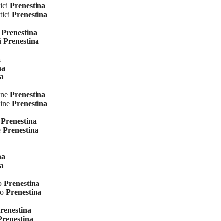
ici
Prenestina
tici
Prenestina
i
Prenestina
ci
Prenestina
a
na
na
ine
Prenestina
mine
Prenestina
e
Prenestina
e
Prenestina
a
na
na
co
Prenestina
co
Prenestina
renestina
Prenestina