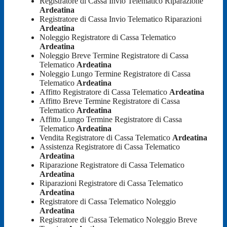
Registratore di Cassa Invio Telematico Riparazione
Ardeatina
Registratore di Cassa Invio Telematico Riparazioni
Ardeatina
Noleggio Registratore di Cassa Telematico
Ardeatina
Noleggio Breve Termine Registratore di Cassa
Telematico
Ardeatina
Noleggio Lungo Termine Registratore di Cassa
Telematico
Ardeatina
Affitto Registratore di Cassa Telematico
Ardeatina
Affitto Breve Termine Registratore di Cassa
Telematico
Ardeatina
Affitto Lungo Termine Registratore di Cassa
Telematico
Ardeatina
Vendita Registratore di Cassa Telematico
Ardeatina
Assistenza Registratore di Cassa Telematico
Ardeatina
Riparazione Registratore di Cassa Telematico
Ardeatina
Riparazioni Registratore di Cassa Telematico
Ardeatina
Registratore di Cassa Telematico Noleggio
Ardeatina
Registratore di Cassa Telematico Noleggio Breve