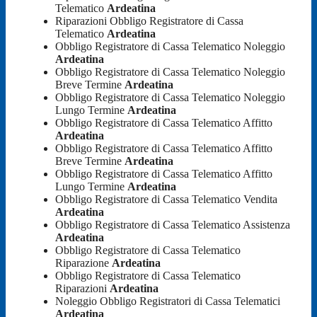
Telematico
Ardeatina
Riparazioni Obbligo Registratore di Cassa
Telematico
Ardeatina
Obbligo Registratore di Cassa Telematico Noleggio
Ardeatina
Obbligo Registratore di Cassa Telematico Noleggio
Breve Termine
Ardeatina
Obbligo Registratore di Cassa Telematico Noleggio
Lungo Termine
Ardeatina
Obbligo Registratore di Cassa Telematico Affitto
Ardeatina
Obbligo Registratore di Cassa Telematico Affitto
Breve Termine
Ardeatina
Obbligo Registratore di Cassa Telematico Affitto
Lungo Termine
Ardeatina
Obbligo Registratore di Cassa Telematico Vendita
Ardeatina
Obbligo Registratore di Cassa Telematico Assistenza
Ardeatina
Obbligo Registratore di Cassa Telematico
Riparazione
Ardeatina
Obbligo Registratore di Cassa Telematico
Riparazioni
Ardeatina
Noleggio Obbligo Registratori di Cassa Telematici
Ardeatina