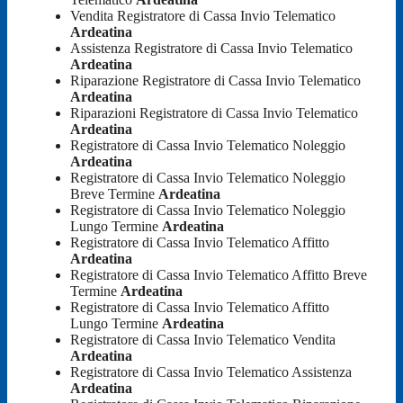
Vendita Registratore di Cassa Invio Telematico
Ardeatina
Assistenza Registratore di Cassa Invio Telematico
Ardeatina
Riparazione Registratore di Cassa Invio Telematico
Ardeatina
Riparazioni Registratore di Cassa Invio Telematico
Ardeatina
Registratore di Cassa Invio Telematico Noleggio
Ardeatina
Registratore di Cassa Invio Telematico Noleggio
Breve Termine
Ardeatina
Registratore di Cassa Invio Telematico Noleggio
Lungo Termine
Ardeatina
Registratore di Cassa Invio Telematico Affitto
Ardeatina
Registratore di Cassa Invio Telematico Affitto Breve
Termine
Ardeatina
Registratore di Cassa Invio Telematico Affitto
Lungo Termine
Ardeatina
Registratore di Cassa Invio Telematico Vendita
Ardeatina
Registratore di Cassa Invio Telematico Assistenza
Ardeatina