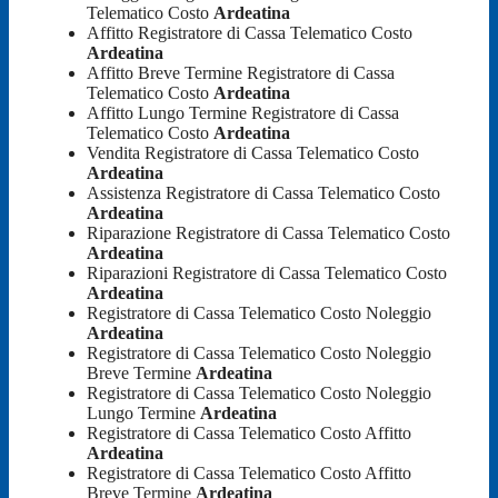
Telematico Costo
Ardeatina
Affitto Registratore di Cassa Telematico Costo
Ardeatina
Affitto Breve Termine Registratore di Cassa
Telematico Costo
Ardeatina
Affitto Lungo Termine Registratore di Cassa
Telematico Costo
Ardeatina
Vendita Registratore di Cassa Telematico Costo
Ardeatina
Assistenza Registratore di Cassa Telematico Costo
Ardeatina
Riparazione Registratore di Cassa Telematico Costo
Ardeatina
Riparazioni Registratore di Cassa Telematico Costo
Ardeatina
Registratore di Cassa Telematico Costo Noleggio
Ardeatina
Registratore di Cassa Telematico Costo Noleggio
Breve Termine
Ardeatina
Registratore di Cassa Telematico Costo Noleggio
Lungo Termine
Ardeatina
Registratore di Cassa Telematico Costo Affitto
Ardeatina
Registratore di Cassa Telematico Costo Affitto
Breve Termine
Ardeatina