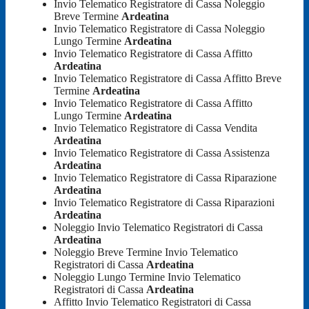
Invio Telematico Registratore di Cassa Noleggio
Breve Termine
Ardeatina
Invio Telematico Registratore di Cassa Noleggio
Lungo Termine
Ardeatina
Invio Telematico Registratore di Cassa Affitto
Ardeatina
Invio Telematico Registratore di Cassa Affitto Breve
Termine
Ardeatina
Invio Telematico Registratore di Cassa Affitto
Lungo Termine
Ardeatina
Invio Telematico Registratore di Cassa Vendita
Ardeatina
Invio Telematico Registratore di Cassa Assistenza
Ardeatina
Invio Telematico Registratore di Cassa Riparazione
Ardeatina
Invio Telematico Registratore di Cassa Riparazioni
Ardeatina
Noleggio Invio Telematico Registratori di Cassa
Ardeatina
Noleggio Breve Termine Invio Telematico
Registratori di Cassa
Ardeatina
Noleggio Lungo Termine Invio Telematico
Registratori di Cassa
Ardeatina
Affitto Invio Telematico Registratori di Cassa