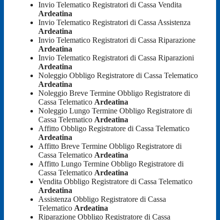
Invio Telematico Registratori di Cassa Vendita
Ardeatina
Invio Telematico Registratori di Cassa Assistenza
Ardeatina
Invio Telematico Registratori di Cassa Riparazione
Ardeatina
Invio Telematico Registratori di Cassa Riparazioni
Ardeatina
Noleggio Obbligo Registratore di Cassa Telematico
Ardeatina
Noleggio Breve Termine Obbligo Registratore di
Cassa Telematico
Ardeatina
Noleggio Lungo Termine Obbligo Registratore di
Cassa Telematico
Ardeatina
Affitto Obbligo Registratore di Cassa Telematico
Ardeatina
Affitto Breve Termine Obbligo Registratore di
Cassa Telematico
Ardeatina
Affitto Lungo Termine Obbligo Registratore di
Cassa Telematico
Ardeatina
Vendita Obbligo Registratore di Cassa Telematico
Ardeatina
Assistenza Obbligo Registratore di Cassa
Telematico
Ardeatina
Riparazione Obbligo Registratore di Cassa