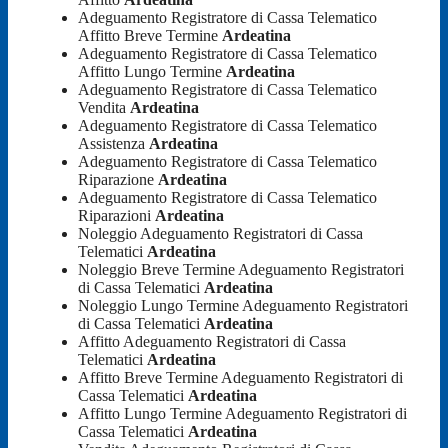
Adeguamento Registratore di Cassa Telematico
Affitto Breve Termine
Ardeatina
Adeguamento Registratore di Cassa Telematico
Affitto Lungo Termine
Ardeatina
Adeguamento Registratore di Cassa Telematico
Vendita
Ardeatina
Adeguamento Registratore di Cassa Telematico
Assistenza
Ardeatina
Adeguamento Registratore di Cassa Telematico
Riparazione
Ardeatina
Adeguamento Registratore di Cassa Telematico
Riparazioni
Ardeatina
Noleggio Adeguamento Registratori di Cassa
Telematici
Ardeatina
Noleggio Breve Termine Adeguamento Registratori
di Cassa Telematici
Ardeatina
Noleggio Lungo Termine Adeguamento Registratori
di Cassa Telematici
Ardeatina
Affitto Adeguamento Registratori di Cassa
Telematici
Ardeatina
Affitto Breve Termine Adeguamento Registratori di
Cassa Telematici
Ardeatina
Affitto Lungo Termine Adeguamento Registratori di
Cassa Telematici
Ardeatina