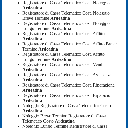
Registratore di Cassa Telematico Costi Noleggio
Ardeatina
Registratore di Cassa Telematico Costi Noleggio
Breve Termine
Ardeatina
Registratore di Cassa Telematico Costi Noleggio
Lungo Termine
Ardeatina
Registratore di Cassa Telematico Costi Affitto
Ardeatina
Registratore di Cassa Telematico Costi Affitto Breve
Termine
Ardeatina
Registratore di Cassa Telematico Costi Affitto
Lungo Termine
Ardeatina
Registratore di Cassa Telematico Costi Vendita
Ardeatina
Registratore di Cassa Telematico Costi Assistenza
Ardeatina
Registratore di Cassa Telematico Costi Riparazione
Ardeatina
Registratore di Cassa Telematico Costi Riparazioni
Ardeatina
Noleggio Registratore di Cassa Telematico Costo
Ardeatina
Noleggio Breve Termine Registratore di Cassa
Telematico Costo
Ardeatina
Noleggio Lungo Termine Registratore di Cassa