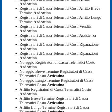
Ardeatina
Registratori di Cassa Telematici Costi Affitto Breve
Termine
Ardeatina
Registratori di Cassa Telematici Costi Affitto Lungo
Termine
Ardeatina
Registratori di Cassa Telematici Costi Vendita
Ardeatina
Registratori di Cassa Telematici Costi Assistenza
Ardeatina
Registratori di Cassa Telematici Costi Riparazione
Ardeatina
Registratori di Cassa Telematici Costi Riparazioni
Ardeatina
Noleggio Registratori di Cassa Telematici Costo
Ardeatina
Noleggio Breve Termine Registratori di Cassa
Telematici Costo
Ardeatina
Noleggio Lungo Termine Registratori di Cassa
Telematici Costo
Ardeatina
Affitto Registratori di Cassa Telematici Costo
Ardeatina
Affitto Breve Termine Registratori di Cassa
Telematici Costo
Ardeatina
Affitto Lungo Termine Registratori di Cassa
Telematici Costo
Ardeatina