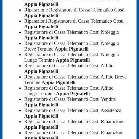
Appia Pignatelli
Riparazione Registratore di Cassa Telematico Costi
Appia Pignatelli
Riparazioni Registratore di Cassa Telematico Costi
Appia Pignatelli
Registratore di Cassa Telematico Costi Noleggio
Appia Pignatelli
Registratore di Cassa Telematico Costi Noleggio
Breve Termine
Appia Pignatelli
Registratore di Cassa Telematico Costi Noleggio
Lungo Termine
Appia Pignatelli
Registratore di Cassa Telematico Costi Affitto
Appia Pignatelli
Registratore di Cassa Telematico Costi Affitto Breve
Termine
Appia Pignatelli
Registratore di Cassa Telematico Costi Affitto
Lungo Termine
Appia Pignatelli
Registratore di Cassa Telematico Costi Vendita
Appia Pignatelli
Registratore di Cassa Telematico Costi Assistenza
Appia Pignatelli
Registratore di Cassa Telematico Costi Riparazione
Appia Pignatelli
Registratore di Cassa Telematico Costi Riparazioni
Appia Pignatelli