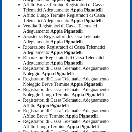
Affitto Breve Termine Registratori di Cassa
Telematici Adeguamento
Appia Pignatelli
Affitto Lungo Termine Registratori di Cassa
Telematici Adeguamento
Appia Pignatelli
Vendita Registratori di Cassa Telematici
Adeguamento
Appia Pignatelli
Assistenza Registratori di Cassa Telematici
Adeguamento
Appia Pignatelli
Riparazione Registratori di Cassa Telematici
Adeguamento
Appia Pignatelli
Riparazioni Registratori di Cassa Telematici
Adeguamento
Appia Pignatelli
Registratori di Cassa Telematici Adeguamento
Noleggio
Appia Pignatelli
Registratori di Cassa Telematici Adeguamento
Noleggio Breve Termine
Appia Pignatelli
Registratori di Cassa Telematici Adeguamento
Noleggio Lungo Termine
Appia Pignatelli
Registratori di Cassa Telematici Adeguamento
Affitto
Appia Pignatelli
Registratori di Cassa Telematici Adeguamento
Affitto Breve Termine
Appia Pignatelli
Registratori di Cassa Telematici Adeguamento
Affitto Lungo Termine
Appia Pignatelli
Registratori di Cassa Telematici Adeguamento