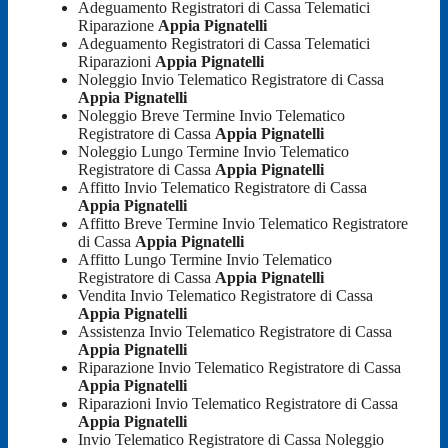
Adeguamento Registratori di Cassa Telematici
Riparazione
Appia Pignatelli
Adeguamento Registratori di Cassa Telematici
Riparazioni
Appia Pignatelli
Noleggio Invio Telematico Registratore di Cassa
Appia Pignatelli
Noleggio Breve Termine Invio Telematico
Registratore di Cassa
Appia Pignatelli
Noleggio Lungo Termine Invio Telematico
Registratore di Cassa
Appia Pignatelli
Affitto Invio Telematico Registratore di Cassa
Appia Pignatelli
Affitto Breve Termine Invio Telematico Registratore
di Cassa
Appia Pignatelli
Affitto Lungo Termine Invio Telematico
Registratore di Cassa
Appia Pignatelli
Vendita Invio Telematico Registratore di Cassa
Appia Pignatelli
Assistenza Invio Telematico Registratore di Cassa
Appia Pignatelli
Riparazione Invio Telematico Registratore di Cassa
Appia Pignatelli
Riparazioni Invio Telematico Registratore di Cassa
Appia Pignatelli
Invio Telematico Registratore di Cassa Noleggio