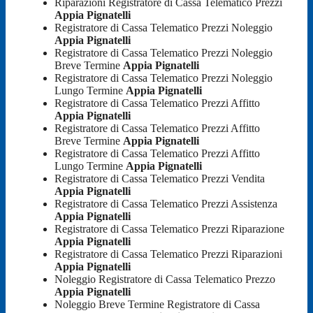
Riparazioni Registratore di Cassa Telematico Prezzi
Appia Pignatelli
Registratore di Cassa Telematico Prezzi Noleggio
Appia Pignatelli
Registratore di Cassa Telematico Prezzi Noleggio
Breve Termine
Appia Pignatelli
Registratore di Cassa Telematico Prezzi Noleggio
Lungo Termine
Appia Pignatelli
Registratore di Cassa Telematico Prezzi Affitto
Appia Pignatelli
Registratore di Cassa Telematico Prezzi Affitto
Breve Termine
Appia Pignatelli
Registratore di Cassa Telematico Prezzi Affitto
Lungo Termine
Appia Pignatelli
Registratore di Cassa Telematico Prezzi Vendita
Appia Pignatelli
Registratore di Cassa Telematico Prezzi Assistenza
Appia Pignatelli
Registratore di Cassa Telematico Prezzi Riparazione
Appia Pignatelli
Registratore di Cassa Telematico Prezzi Riparazioni
Appia Pignatelli
Noleggio Registratore di Cassa Telematico Prezzo
Appia Pignatelli
Noleggio Breve Termine Registratore di Cassa