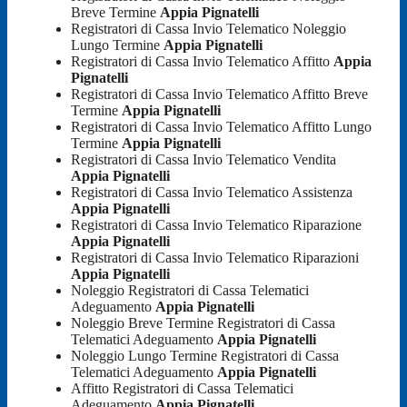
Breve Termine
Appia Pignatelli
Registratori di Cassa Invio Telematico Noleggio
Lungo Termine
Appia Pignatelli
Registratori di Cassa Invio Telematico Affitto
Appia
Pignatelli
Registratori di Cassa Invio Telematico Affitto Breve
Termine
Appia Pignatelli
Registratori di Cassa Invio Telematico Affitto Lungo
Termine
Appia Pignatelli
Registratori di Cassa Invio Telematico Vendita
Appia Pignatelli
Registratori di Cassa Invio Telematico Assistenza
Appia Pignatelli
Registratori di Cassa Invio Telematico Riparazione
Appia Pignatelli
Registratori di Cassa Invio Telematico Riparazioni
Appia Pignatelli
Noleggio Registratori di Cassa Telematici
Adeguamento
Appia Pignatelli
Noleggio Breve Termine Registratori di Cassa
Telematici Adeguamento
Appia Pignatelli
Noleggio Lungo Termine Registratori di Cassa
Telematici Adeguamento
Appia Pignatelli
Affitto Registratori di Cassa Telematici
Adeguamento
Appia Pignatelli