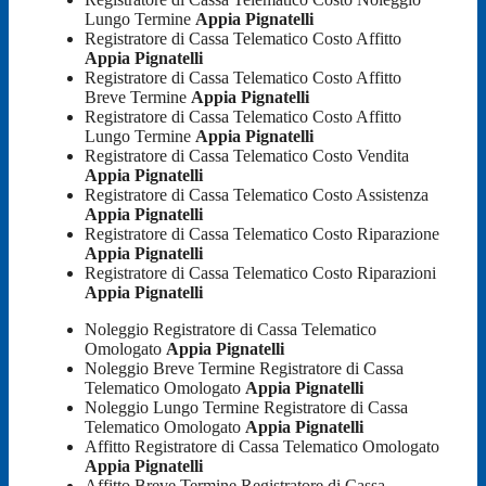
Lungo Termine
Appia Pignatelli
Registratore di Cassa Telematico Costo Affitto
Appia Pignatelli
Registratore di Cassa Telematico Costo Affitto
Breve Termine
Appia Pignatelli
Registratore di Cassa Telematico Costo Affitto
Lungo Termine
Appia Pignatelli
Registratore di Cassa Telematico Costo Vendita
Appia Pignatelli
Registratore di Cassa Telematico Costo Assistenza
Appia Pignatelli
Registratore di Cassa Telematico Costo Riparazione
Appia Pignatelli
Registratore di Cassa Telematico Costo Riparazioni
Appia Pignatelli
Noleggio Registratore di Cassa Telematico
Omologato
Appia Pignatelli
Noleggio Breve Termine Registratore di Cassa
Telematico Omologato
Appia Pignatelli
Noleggio Lungo Termine Registratore di Cassa
Telematico Omologato
Appia Pignatelli
Affitto Registratore di Cassa Telematico Omologato
Appia Pignatelli
Affitto Breve Termine Registratore di Cassa