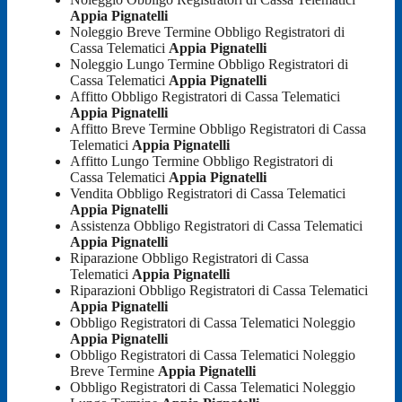
Appia Pignatelli
Noleggio Breve Termine Obbligo Registratori di
Cassa Telematici
Appia Pignatelli
Noleggio Lungo Termine Obbligo Registratori di
Cassa Telematici
Appia Pignatelli
Affitto Obbligo Registratori di Cassa Telematici
Appia Pignatelli
Affitto Breve Termine Obbligo Registratori di Cassa
Telematici
Appia Pignatelli
Affitto Lungo Termine Obbligo Registratori di
Cassa Telematici
Appia Pignatelli
Vendita Obbligo Registratori di Cassa Telematici
Appia Pignatelli
Assistenza Obbligo Registratori di Cassa Telematici
Appia Pignatelli
Riparazione Obbligo Registratori di Cassa
Telematici
Appia Pignatelli
Riparazioni Obbligo Registratori di Cassa Telematici
Appia Pignatelli
Obbligo Registratori di Cassa Telematici Noleggio
Appia Pignatelli
Obbligo Registratori di Cassa Telematici Noleggio
Breve Termine
Appia Pignatelli
Obbligo Registratori di Cassa Telematici Noleggio