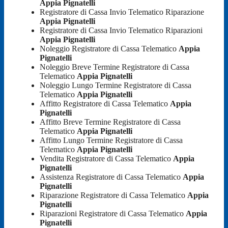
Appia Pignatelli
Registratore di Cassa Invio Telematico Riparazione
Appia Pignatelli
Registratore di Cassa Invio Telematico Riparazioni
Appia Pignatelli
Noleggio Registratore di Cassa Telematico
Appia
Pignatelli
Noleggio Breve Termine Registratore di Cassa
Telematico
Appia Pignatelli
Noleggio Lungo Termine Registratore di Cassa
Telematico
Appia Pignatelli
Affitto Registratore di Cassa Telematico
Appia
Pignatelli
Affitto Breve Termine Registratore di Cassa
Telematico
Appia Pignatelli
Affitto Lungo Termine Registratore di Cassa
Telematico
Appia Pignatelli
Vendita Registratore di Cassa Telematico
Appia
Pignatelli
Assistenza Registratore di Cassa Telematico
Appia
Pignatelli
Riparazione Registratore di Cassa Telematico
Appia
Pignatelli
Riparazioni Registratore di Cassa Telematico
Appia
Pignatelli