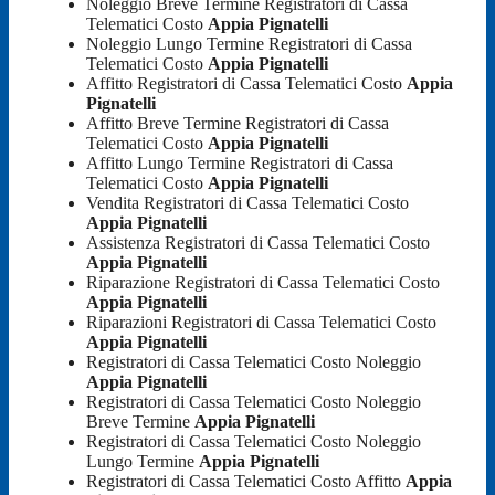
Noleggio Breve Termine Registratori di Cassa
Telematici Costo
Appia Pignatelli
Noleggio Lungo Termine Registratori di Cassa
Telematici Costo
Appia Pignatelli
Affitto Registratori di Cassa Telematici Costo
Appia
Pignatelli
Affitto Breve Termine Registratori di Cassa
Telematici Costo
Appia Pignatelli
Affitto Lungo Termine Registratori di Cassa
Telematici Costo
Appia Pignatelli
Vendita Registratori di Cassa Telematici Costo
Appia Pignatelli
Assistenza Registratori di Cassa Telematici Costo
Appia Pignatelli
Riparazione Registratori di Cassa Telematici Costo
Appia Pignatelli
Riparazioni Registratori di Cassa Telematici Costo
Appia Pignatelli
Registratori di Cassa Telematici Costo Noleggio
Appia Pignatelli
Registratori di Cassa Telematici Costo Noleggio
Breve Termine
Appia Pignatelli
Registratori di Cassa Telematici Costo Noleggio
Lungo Termine
Appia Pignatelli
Registratori di Cassa Telematici Costo Affitto
Appia