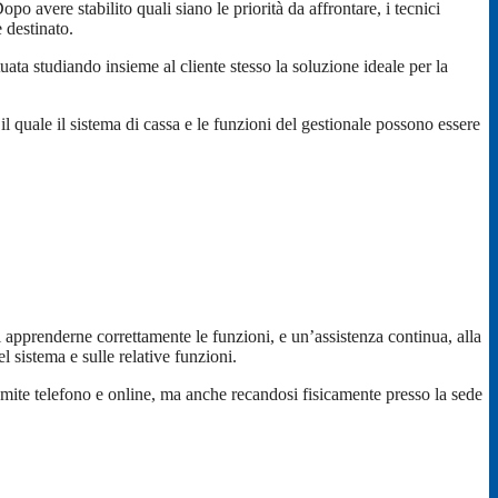
o avere stabilito quali siano le priorità da affrontare, i tecnici
 destinato.
ttuata studiando insieme al cliente stesso la soluzione ideale per la
l quale il sistema di cassa e le funzioni del gestionale possono essere
di apprenderne correttamente le funzioni, e un’assistenza continua, alla
l sistema e sulle relative funzioni.
tramite telefono e online, ma anche recandosi fisicamente presso la sede