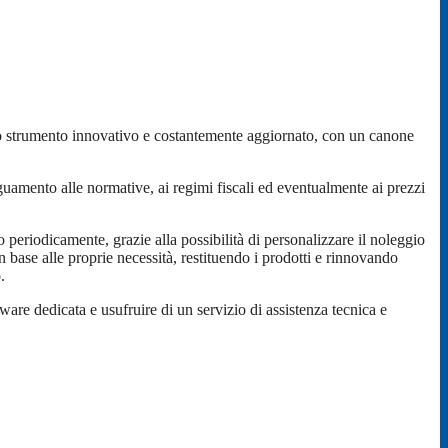
uno strumento innovativo e costantemente aggiornato, con un canone
eguamento alle normative, ai regimi fiscali ed eventualmente ai prezzi
 periodicamente, grazie alla possibilità di personalizzare il noleggio
in base alle proprie necessità, restituendo i prodotti e rinnovando
.
ware dedicata e usufruire di un servizio di assistenza tecnica e