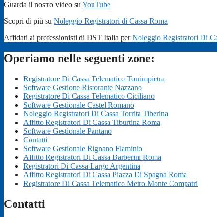
Guarda il nostro video su
YouTube
Scopri di più su
Noleggio Registratori di Cassa Roma
Affidati ai professionisti di DST Italia per
Noleggio Registratori Di C
Operiamo nelle seguenti zone:
Registratore Di Cassa Telematico Torrimpietra
Software Gestione Ristorante Nazzano
Registratore Di Cassa Telematico Ciciliano
Software Gestionale Castel Romano
Noleggio Registratori Di Cassa Torrita Tiberina
Affitto Registratori Di Cassa Tiburtina Roma
Software Gestionale Pantano
Contatti
Software Gestionale Rignano Flaminio
Affitto Registratori Di Cassa Barberini Roma
Registratori Di Cassa Largo Argentina
Affitto Registratori Di Cassa Piazza Di Spagna Roma
Registratore Di Cassa Telematico Metro Monte Compatri
Contatti