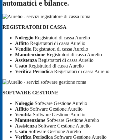
automatici e bilance.
REGISTRATORI DI CASSA
Noleggio
Registratori di cassa Aurelio
Affitto
Registratori di cassa Aurelio
Vendita
Registratori di cassa Aurelio
Manutenzione
Registratori di cassa Aurelio
Assistenza
Registratori di cassa Aurelio
Usato
Registratori di cassa Aurelio
Verifica Periodica
Registratori di cassa Aurelio
SOFTWARE GESTIONE
Noleggio
Software Gestione Aurelio
Affitto
Software Gestione Aurelio
Vendita
Software Gestione Aurelio
Manutenzione
Software Gestione Aurelio
Assistenza
Software Gestione Aurelio
Usato
Software Gestione Aurelio
Verifica Periodica
Software Gestione Aurelio