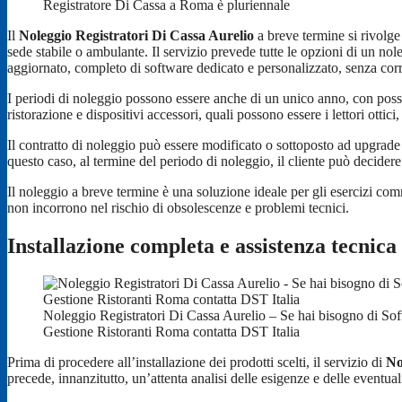
Registratore Di Cassa a Roma è pluriennale
Il
Noleggio Registratori Di Cassa Aurelio
a breve termine si rivolge
sede stabile o ambulante. Il servizio prevede tutte le opzioni di un nol
aggiornato, completo di software dedicato e personalizzato, senza corre
I periodi di noleggio possono essere anche di un unico anno, con possibi
ristorazione e dispositivi accessori, quali possono essere i lettori ottici,
Il contratto di noleggio può essere modificato o sottoposto ad upgrade
questo caso, al termine del periodo di noleggio, il cliente può decidere 
Il noleggio a breve termine è una soluzione ideale per gli esercizi co
non incorrono nel rischio di obsolescenze e problemi tecnici.
Installazione completa e assistenza tecnica
Noleggio Registratori Di Cassa Aurelio – Se hai bisogno di So
Gestione Ristoranti Roma contatta DST Italia
Prima di procedere all’installazione dei prodotti scelti, il servizio di
No
precede, innanzitutto, un’attenta analisi delle esigenze e delle eventual