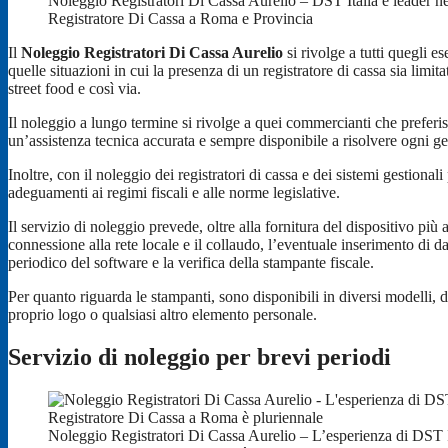
Noleggio Registratori Di Cassa Aurelio – DST Italia è leader n
Registratore Di Cassa a Roma e Provincia
Il
Noleggio Registratori Di Cassa Aurelio
si rivolge a tutti quegli es
quelle situazioni in cui la presenza di un registratore di cassa sia limita
street food e così via.
Il noleggio a lungo termine si rivolge a quei commercianti che preferi
un’assistenza tecnica accurata e sempre disponibile a risolvere ogni g
Inoltre, con il noleggio dei registratori di cassa e dei sistemi gestional
adeguamenti ai regimi fiscali e alle norme legislative.
Il servizio di noleggio prevede, oltre alla fornitura del dispositivo più 
connessione alla rete locale e il collaudo, l’eventuale inserimento di d
periodico del software e la verifica della stampante fiscale.
Per quanto riguarda le stampanti, sono disponibili in diversi modelli, dal
proprio logo o qualsiasi altro elemento personale.
Servizio di noleggio per brevi periodi
Noleggio Registratori Di Cassa Aurelio – L’esperienza di DST I