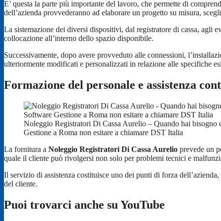
E’ questa la parte più importante del lavoro, che permette di comprender
dell’azienda provvederanno ad elaborare un progetto su misura, scegliend
La sistemazione dei diversi dispositivi, dal registratore di cassa, agli e
collocazione all’interno dello spazio disponibile.
Successivamente, dopo avere provveduto alle connessioni, l’installazion
ulteriormente modificati e personalizzati in relazione alle specifiche e
Formazione del personale e assistenza con
Noleggio Registratori Di Cassa Aurelio – Quando hai bisogno 
Gestione a Roma non esitare a chiamare DST Italia
La fornitura a
Noleggio Registratori Di Cassa Aurelio
prevede un per
quale il cliente può rivolgersi non solo per problemi tecnici e malfunzi
Il servizio di assistenza costituisce uno dei punti di forza dell’aziend
del cliente.
Puoi trovarci anche su YouTube