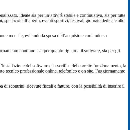
alizzato, ideale sia per un’attività stabile e continuativa, sia per tutte
, spettacoli all’aperto, eventi sportivi, festival, giornate dedicate allo
none mensile, evitando la spesa dell’acquisto e contando su
giornamento continuo, sia per quanto riguarda il software, sia per gli
 l’installazione del software e la verifica del corretto funzionamento, la
orto tecnico professionale online, telefonico e on site, l’aggiornamento
 scontrini, ricevute fiscali e fatture, con la possibilità di inserire il