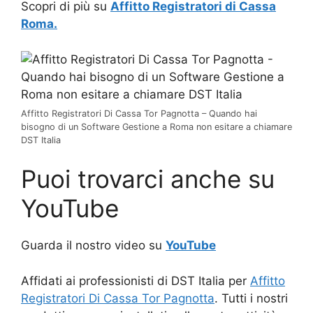
Scopri di più su
Affitto Registratori di Cassa
Roma.
Affitto Registratori Di Cassa Tor Pagnotta – Quando hai
bisogno di un Software Gestione a Roma non esitare a chiamare
DST Italia
Puoi trovarci anche su
YouTube
Guarda il nostro video su
YouTube
Affidati ai professionisti di DST Italia per
Affitto
Registratori Di Cassa Tor Pagnotta
. Tutti i nostri