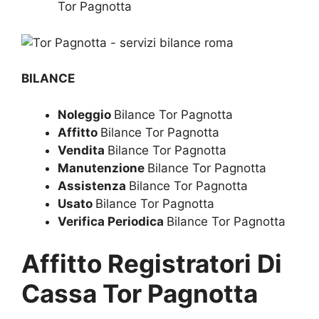
Tor Pagnotta
BILANCE
Noleggio
Bilance Tor Pagnotta
Affitto
Bilance Tor Pagnotta
Vendita
Bilance Tor Pagnotta
Manutenzione
Bilance Tor Pagnotta
Assistenza
Bilance Tor Pagnotta
Usato
Bilance Tor Pagnotta
Verifica Periodica
Bilance Tor Pagnotta
Affitto Registratori Di
Cassa Tor Pagnotta