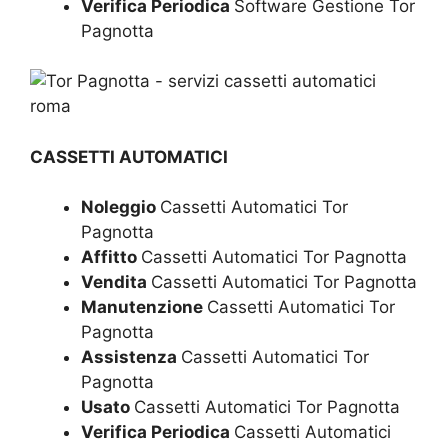
Verifica Periodica
Software Gestione Tor
Pagnotta
CASSETTI AUTOMATICI
Noleggio
Cassetti Automatici Tor
Pagnotta
Affitto
Cassetti Automatici Tor Pagnotta
Vendita
Cassetti Automatici Tor Pagnotta
Manutenzione
Cassetti Automatici Tor
Pagnotta
Assistenza
Cassetti Automatici Tor
Pagnotta
Usato
Cassetti Automatici Tor Pagnotta
Verifica Periodica
Cassetti Automatici