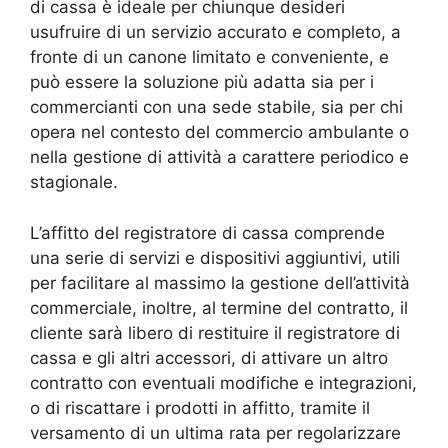
di cassa è ideale per chiunque desideri
usufruire di un servizio accurato e completo, a
fronte di un canone limitato e conveniente, e
può essere la soluzione più adatta sia per i
commercianti con una sede stabile, sia per chi
opera nel contesto del commercio ambulante o
nella gestione di attività a carattere periodico e
stagionale.
L’affitto del registratore di cassa comprende
una serie di servizi e dispositivi aggiuntivi, utili
per facilitare al massimo la gestione dell’attività
commerciale, inoltre, al termine del contratto, il
cliente sarà libero di restituire il registratore di
cassa e gli altri accessori, di attivare un altro
contratto con eventuali modifiche e integrazioni,
o di riscattare i prodotti in affitto, tramite il
versamento di un ultima rata per regolarizzare