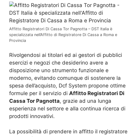
Affitto Registratori Di Cassa Tor Pagnotta – DST Italia è
specializzata nell’Affitto di Registratore Di Cassa a Roma e
Provincia
Rivolgendosi ai titolari ed ai gestori di pubblici
esercizi e negozi che desiderino avere a
disposizione uno strumento funzionale e
moderno, evitando comunque di sostenere la
spesa dell’acquisto, Dcf System propone ottime
formule per il servizio di
Affitto Registratori Di
Cassa Tor Pagnotta
, grazie ad una lunga
esperienza nel settore e alla continua ricerca di
prodotti innovativi.
La possibilità di prendere in affitto il registratore