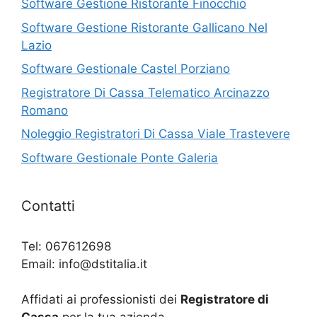
Software Gestione Ristorante Finocchio
Software Gestione Ristorante Gallicano Nel
Lazio
Software Gestionale Castel Porziano
Registratore Di Cassa Telematico Arcinazzo
Romano
Noleggio Registratori Di Cassa Viale Trastevere
Software Gestionale Ponte Galeria
Contatti
Tel: 067612698
Email: info@dstitalia.it
Affidati ai professionisti dei
Registratore di