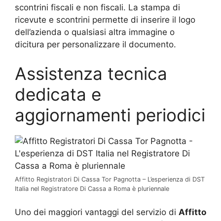
scontrini fiscali e non fiscali. La stampa di
ricevute e scontrini permette di inserire il logo
dell’azienda o qualsiasi altra immagine o
dicitura per personalizzare il documento.
Assistenza tecnica
dedicata e
aggiornamenti periodici
Affitto Registratori Di Cassa Tor Pagnotta – L’esperienza di DST
Italia nel Registratore Di Cassa a Roma è pluriennale
Uno dei maggiori vantaggi del servizio di
Affitto