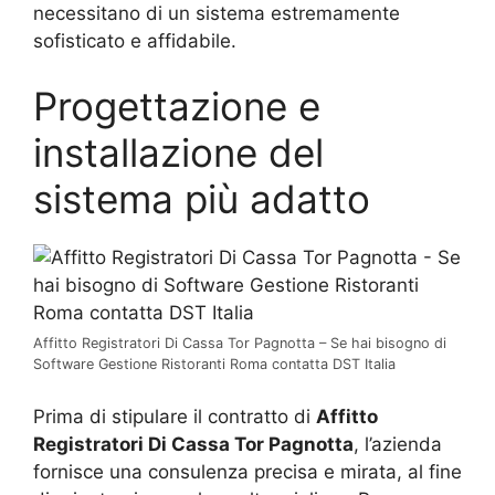
necessitano di un sistema estremamente
sofisticato e affidabile.
Progettazione e
installazione del
sistema più adatto
Affitto Registratori Di Cassa Tor Pagnotta – Se hai bisogno di
Software Gestione Ristoranti Roma contatta DST Italia
Prima di stipulare il contratto di
Affitto
Registratori Di Cassa Tor Pagnotta
, l’azienda
fornisce una consulenza precisa e mirata, al fine