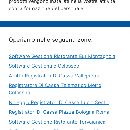
prodotti vengono installati nella vostra attività
con la formazione del personale.
Operiamo nelle seguenti zone:
Software Gestione Ristorante Eur Montagnola
Software Gestionale Colosseo
Affitto Registratori Di Cassa Vallepietra
Registratore Di Cassa Telematico Metro
Colosseo
Noleggio Registratori Di Cassa Lucio Sestio
Registratori Di Cassa Piazza Bologna Roma
Software Gestione Ristorante Torvajanica