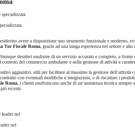
 Roma
pecializzata
he desiderino avere a disposizione uno strumento funzionale e moderno, 
ssa Tor Fiscale Roma
, grazie ad una lunga esperienza nel settore e alla 
per chiunque desideri usufruire di un servizio accurato e completo, a front
l contesto del commercio ambulante o nella gestione di attività a caratte
itivi aggiuntivi, utili per facilitare al massimo la gestione dell’attività c
tro contratto con eventuali modifiche e integrazioni, o di riscattare i prodot
cale Roma
, i clienti usufruiscono anche di un’assistenza tecnica sempre 
più recenti.
eader nel