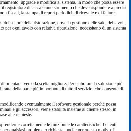
ggiornamento, upgrade e modifica al sistema, in modo che possa essere
, il registratore di cassa è uno strumento che deve rispondere a precisi
 fiscali, la stampa di report periodici, di ricevute e di fatture.
del settore della ristorazione, dove la gestione delle sale, dei tavoli,
nto per ogni tavolo con relativa ripartizione, necessitano di un sistema
 di orientarsi verso la scelta migliore. Per elaborare la soluzione più
 tratta della parte più importante di tutto il servizio, che consente di
 e modificando eventualmente il software gestionale perché possa
minali e gli accessori, viene stabilita insieme al cliente stesso, in
ase alle richieste.
pprenderne correttamente le funzioni e le caratteristiche. I clienti
e per qualsiasi problema o richiesta: anche per questo motivo, il