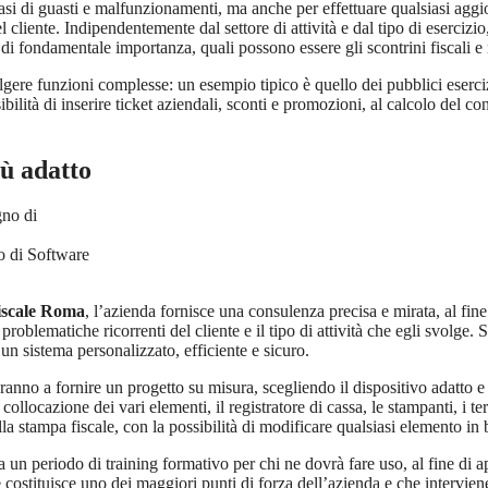
i casi di guasti e malfunzionamenti, ma anche per effettuare qualsiasi a
 cliente. Indipendentemente dal settore di attività e dal tipo di esercizio
i fondamentale importanza, quali possono essere gli scontrini fiscali e non
lgere funzioni complesse: un esempio tipico è quello dei pubblici esercizi 
ilità di inserire ticket aziendali, sconti e promozioni, al calcolo del co
iù adatto
o di Software
Fiscale Roma
, l’azienda fornisce una consulenza precisa e mirata, al fine
roblematiche ricorrenti del cliente e il tipo di attività che egli svolge. Si
 un sistema personalizzato, efficiente e sicuro.
deranno a fornire un progetto su misura, scegliendo il dispositivo adatto
 collocazione dei vari elementi, il registratore di cassa, le stampanti, i ter
la stampa fiscale, con la possibilità di modificare qualsiasi elemento in b
nca un periodo di training formativo per chi ne dovrà fare uso, al fine di a
 costituisce uno dei maggiori punti di forza dell’azienda e che intervien