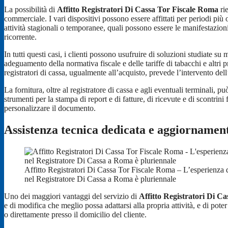
La possibilità di
Affitto Registratori Di Cassa Tor Fiscale Roma
rie
commerciale. I vari dispositivi possono essere affittati per periodi più
attività stagionali o temporanee, quali possono essere le manifestazioni f
ricorrente.
In tutti questi casi, i clienti possono usufruire di soluzioni studiate su 
adeguamento della normativa fiscale e delle tariffe di tabacchi e altri 
registratori di cassa, ugualmente all’acquisto, prevede l’intervento dell
La fornitura, oltre al registratore di cassa e agli eventuali terminali, pu
strumenti per la stampa di report e di fatture, di ricevute e di scontrini
personalizzare il documento.
Assistenza tecnica dedicata e aggiornament
Affitto Registratori Di Cassa Tor Fiscale Roma – L’esperienza 
nel Registratore Di Cassa a Roma è pluriennale
Uno dei maggiori vantaggi del servizio di
Affitto Registratori Di C
e di modifica che meglio possa adattarsi alla propria attività, e di pote
o direttamente presso il domicilio del cliente.