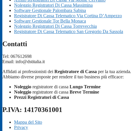
Noleggio Registratori Di Cassa Massimina
Software Gestionale Palombara Sabina
Registratore Di Cassa Telematico Via Cortina D’Ampezzo
Software Gestionale Tor Bella Monaca
Noleggio Registratori Di Cassa Torrevecchia
Registratore Di Cassa Telematico San Gregorio Da Sassola
Contatti
Tel: 067612698
Email: info@dstitalia.it
Affidati ai professionisti dei
Registratore di Cassa
per la tua azienda
Abbiamo diverse proposte per rendere il tuo business più efficace:
Noleggio
registratore di cassa
Lungo Termine
Noleggio
registratore di cassa
Breve Termine
Prezzi Registratori di Cassa
P.IVA: 14170361001
Mappa del Sito
Privacy