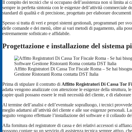
Il compito dei tecnici che si occupano dell’assistenza non si limita a
sempre in perfetta sintonia con le esigenze dell’attività commerciale del
standard di qualità e di precisione, progettato per elaborare documenti d
Spesso si tratta di veri e propri sistemi gestionali, programmati per svo
delle comande e dei menù, oltre ai vari metodi di pagamento, alla possib
estremamente sofisticato e affidabile.
Progettazione e installazione del sistema p
Affitto Registratori Di Cassa Tor Fiscale Roma – Se hai bisogn
Gestione Ristoranti Roma contatta DST Italia
Prima di stipulare il contratto di
Affitto Registratori Di Cassa Tor 
adatta vengono analizzate con attenzione le esigenze della struttura, le p
capire quali possano essere le reali necessità del cliente, e di elaborare
Al termine dell’analisi e dell’eventuale sopralluogo, i tecnici provve
meglio adattarsi all’attività del cliente e alle sue esigenze personali. La
seguito vengono effettuate l’installazione del software e il collaudo del
Alla fornitura del registratore di cassa e dei relativi accessori si affia
possono contare su un servizio di assistenza tecnica sempre attivo, che