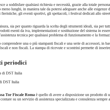
sce a soddisfare qualsiasi richiesta e necessità, grazie alla totale persona
 o meno lunghi, in maniera tale da potersi adeguare anche alle esigenze d
ieristiche, gli eventi sportivi, gli spettacoli, i festival dedicati allo st
misura, sia per quanto riguarda la scelta degli strumenti ideali, sia per tut
prodotti esenti da iva, implementazioni e sostituzione del sistema in esse
’assistenza tecnica per qualsiasi problema di funzionamento e la formazione
ò comprendere una o più stampanti fiscali e una serie di accessori, in base a
 fiscali e non fiscali. La stampa di ricevute e scontrini permette di inseri
i periodici
di DST Italia
assa Tor Fiscale Roma
è quello di avere a disposizione un prodotto di u
r contare su un servizio di assistenza specializzata e consulenza sempre a