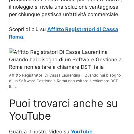
il noleggio si rivela una soluzione vantaggiosa
per chiunque gestisca un’attività commerciale.
Scopri di più su
Affitto Registratori di Cassa
Roma.
Affitto Registratori Di Cassa Laurentina – Quando hai bisogno
di un Software Gestione a Roma non esitare a chiamare DST
Italia
Puoi trovarci anche su
YouTube
Guarda il nostro video su
YouTube