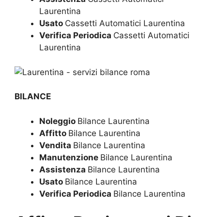
Laurentina
Usato
Cassetti Automatici Laurentina
Verifica Periodica
Cassetti Automatici
Laurentina
BILANCE
Noleggio
Bilance Laurentina
Affitto
Bilance Laurentina
Vendita
Bilance Laurentina
Manutenzione
Bilance Laurentina
Assistenza
Bilance Laurentina
Usato
Bilance Laurentina
Verifica Periodica
Bilance Laurentina