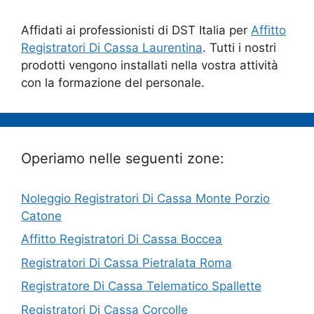
Affidati ai professionisti di DST Italia per
Affitto
Registratori Di Cassa Laurentina
. Tutti i nostri
prodotti vengono installati nella vostra attività
con la formazione del personale.
Operiamo nelle seguenti zone:
Noleggio Registratori Di Cassa Monte Porzio
Catone
Affitto Registratori Di Cassa Boccea
Registratori Di Cassa Pietralata Roma
Registratore Di Cassa Telematico Spallette
Registratori Di Cassa Corcolle