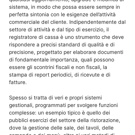
sistema, in modo che possa essere sempre in
perfetta sintonia con le esigenze dell’attività
commerciale del cliente. Indipendentemente dal
settore di attività e dal tipo di esercizio, il
registratore di cassa è uno strumento che deve
rispondere a precisi standard di qualità e di
precisione, progettato per elaborare documenti
di fondamentale importanza, quali possono
essere gli scontrini fiscali e non fiscali, la
stampa di report periodici, di ricevute e di
fatture.
Spesso si tratta di veri e propri sistemi
gestionali, programmati per svolgere funzioni
complesse: un esempio tipico è quello dei
pubblici esercizi del settore della ristorazione,
dove la gestione delle sale, dei tavoli, delle