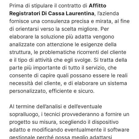
Prima di stipulare il contratto di
Affitto
Registratori Di Cassa Laurentina
, l’azienda
fornisce una consulenza precisa e mirata, al fine
di orientarsi verso la scelta migliore. Per
elaborare la soluzione più adatta vengono
analizzate con attenzione le esigenze della
struttura, le problematiche ricorrenti del cliente
e il tipo di attività che egli svolge. Si tratta della
parte più importante di tutto il servizio, che
consente di capire quali possano essere le reali
necessità del cliente, e di elaborare un sistema
personalizzato, efficiente e sicuro.
Al termine dell’analisi e dell’eventuale
sopralluogo, i tecnici provvederanno a fornire un
progetto su misura, scegliendo il dispositivo
adatto e modificando eventualmente il software
gestionale perché possa meglio adattarsi