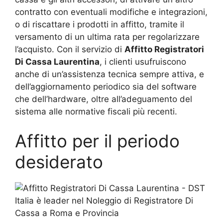
contratto con eventuali modifiche e integrazioni,
o di riscattare i prodotti in affitto, tramite il
versamento di un ultima rata per regolarizzare
l’acquisto. Con il servizio di
Affitto Registratori
Di Cassa Laurentina
, i clienti usufruiscono
anche di un’assistenza tecnica sempre attiva, e
dell’aggiornamento periodico sia del software
che dell’hardware, oltre all’adeguamento del
sistema alle normative fiscali più recenti.
Affitto per il periodo
desiderato