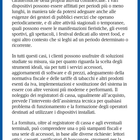
caratteristiche della propria attività commerciale. I vari
dispositivi possono essere affittati per periodi più o meno
lunghi, in maniera tale da potersi adeguare anche alle
esigenze dei gestori di pubblici esercizi che operano
periodicamente, e di altre attività stagionali o temporanee,
quali possono essere le manifestazioni fieristiche, gli eventi
sportivi, gli spettacoli, i festival dedicati allo street food, e
ogni altro contesto che si leghi ad un periodo determinato o
ricorrente.
In tutti questi casi, i clienti possono usufruire di soluzioni
studiate su misura, sia per quanto riguarda la scelta degli
strumenti ideali, sia per tutti i servizi accessori,
aggiornamenti di software e di prezzi, adeguamento della
normativa fiscale e delle tariffe di tabacchi e altri prodotti
esenti da iva, implementazioni e sostituzione del sistema in
essere con altre versioni più moderne e performanti. Il
noleggio dei registratori di cassa, ugualmente all’acquisto,
prevede l’intervento dell’assistenza tecnica per qualsiasi
problema di funzionamento e la formazione degli operatori
destinati ad utilizzare i dispositivi installati.
La fornitura, oltre al registratore di cassa e agli eventuali
terminali, può comprendere una o più stampanti fiscali e
una serie di accessori, in base alle diverse richieste: lettori
ottici, cassetti, verificatori di banconote, strumenti per la