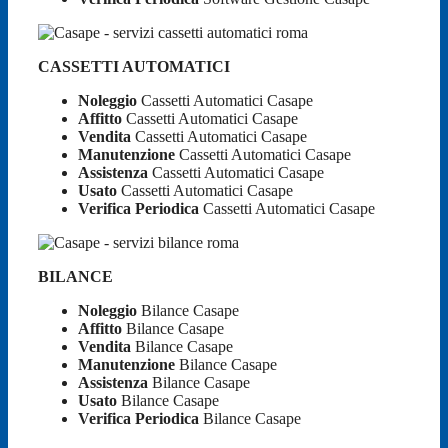
CASSETTI AUTOMATICI
Noleggio
Cassetti Automatici Casape
Affitto
Cassetti Automatici Casape
Vendita
Cassetti Automatici Casape
Manutenzione
Cassetti Automatici Casape
Assistenza
Cassetti Automatici Casape
Usato
Cassetti Automatici Casape
Verifica Periodica
Cassetti Automatici Casape
BILANCE
Noleggio
Bilance Casape
Affitto
Bilance Casape
Vendita
Bilance Casape
Manutenzione
Bilance Casape
Assistenza
Bilance Casape
Usato
Bilance Casape
Verifica Periodica
Bilance Casape