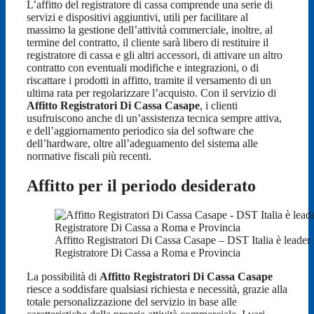
L’affitto del registratore di cassa comprende una serie di
servizi e dispositivi aggiuntivi, utili per facilitare al
massimo la gestione dell’attività commerciale, inoltre, al
termine del contratto, il cliente sarà libero di restituire il
registratore di cassa e gli altri accessori, di attivare un altro
contratto con eventuali modifiche e integrazioni, o di
riscattare i prodotti in affitto, tramite il versamento di un
ultima rata per regolarizzare l’acquisto. Con il servizio di
Affitto Registratori Di Cassa Casape
, i clienti
usufruiscono anche di un’assistenza tecnica sempre attiva,
e dell’aggiornamento periodico sia del software che
dell’hardware, oltre all’adeguamento del sistema alle
normative fiscali più recenti.
Affitto per il periodo desiderato
Affitto Registratori Di Cassa Casape – DST Italia è leader
Registratore Di Cassa a Roma e Provincia
La possibilità di
Affitto Registratori Di Cassa Casape
riesce a soddisfare qualsiasi richiesta e necessità, grazie alla
totale personalizzazione del servizio in base alle