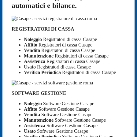
automatici e bilance.
REGISTRATORI DI CASSA
Noleggio
Registratori di cassa Casape
Affitto
Registratori di cassa Casape
Vendita
Registratori di cassa Casape
Manutenzione
Registratori di cassa Casape
Assistenza
Registratori di cassa Casape
Usato
Registratori di cassa Casape
Verifica Periodica
Registratori di cassa Casape
SOFTWARE GESTIONE
Noleggio
Software Gestione Casape
Affitto
Software Gestione Casape
Vendita
Software Gestione Casape
Manutenzione
Software Gestione Casape
Assistenza
Software Gestione Casape
Usato
Software Gestione Casape
Verifica Periodica
Software Gestione Casape