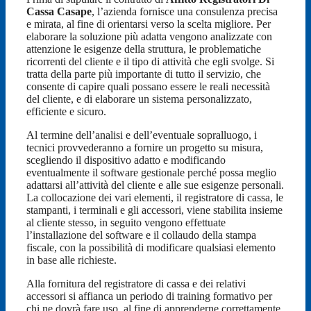
Cassa Casape
, l’azienda fornisce una consulenza precisa
e mirata, al fine di orientarsi verso la scelta migliore. Per
elaborare la soluzione più adatta vengono analizzate con
attenzione le esigenze della struttura, le problematiche
ricorrenti del cliente e il tipo di attività che egli svolge. Si
tratta della parte più importante di tutto il servizio, che
consente di capire quali possano essere le reali necessità
del cliente, e di elaborare un sistema personalizzato,
efficiente e sicuro.
Al termine dell’analisi e dell’eventuale sopralluogo, i
tecnici provvederanno a fornire un progetto su misura,
scegliendo il dispositivo adatto e modificando
eventualmente il software gestionale perché possa meglio
adattarsi all’attività del cliente e alle sue esigenze personali.
La collocazione dei vari elementi, il registratore di cassa, le
stampanti, i terminali e gli accessori, viene stabilita insieme
al cliente stesso, in seguito vengono effettuate
l’installazione del software e il collaudo della stampa
fiscale, con la possibilità di modificare qualsiasi elemento
in base alle richieste.
Alla fornitura del registratore di cassa e dei relativi
accessori si affianca un periodo di training formativo per
chi ne dovrà fare uso, al fine di apprenderne correttamente